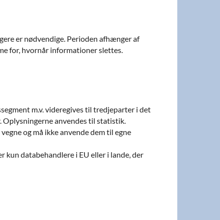
længere er nødvendige. Perioden afhænger af
e for, hvornår informationer slettes.
segment m.v. videregives til tredjeparter i det
. Oplysningerne anvendes til statistik.
s vegne og må ikke anvende dem til egne
r kun databehandlere i EU eller i lande, der