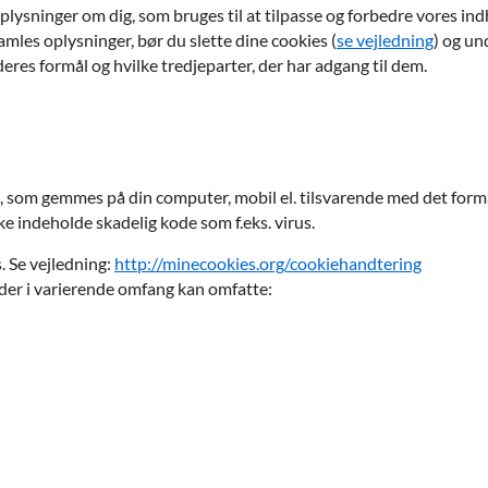
ysninger om dig, som bruges til at tilpasse og forbedre vores indh
samles oplysninger, bør du slette dine cookies (
se vejledning
) og un
eres formål og hvilke tredjeparter, der har adgang til dem.
l, som gemmes på din computer, mobil el. tilsvarende med det formå
ke indeholde skadelig kode som f.eks. virus.
s. Se vejledning:
http://minecookies.org/cookiehandtering
 der i varierende omfang kan omfatte: