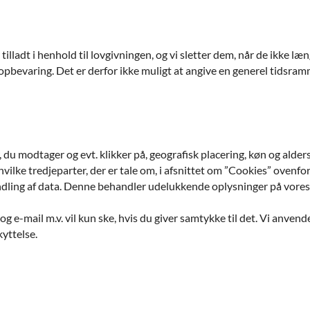
tilladt i henhold til lovgivningen, og vi sletter dem, når de ikke 
pbevaring. Det er derfor ikke muligt at angive en generel tidsramm
du modtager og evt. klikker på, geografisk placering, køn og alders
ilke tredjeparter, der er tale om, i afsnittet om ”Cookies” ovenfor
andling af data. Denne behandler udelukkende oplysninger på vore
 e-mail m.v. vil kun ske, hvis du giver samtykke til det. Vi anvende
kyttelse.