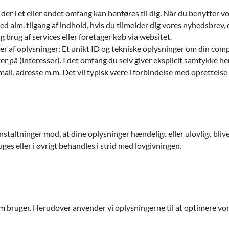
 der i et eller andet omfang kan henføres til dig. Når du benytter 
ed alm. tilgang af indhold, hvis du tilmelder dig vores nyhedsbrev, 
g brug af services eller foretager køb via websitet.
r af oplysninger: Et unikt ID og tekniske oplysninger om din compu
ker på (interesser). I det omfang du selv giver eksplicit samtykke h
, adresse m.m. Det vil typisk være i forbindelse med oprettelse af
staltninger mod, at dine oplysninger hændeligt eller ulovligt bliver s
 eller i øvrigt behandles i strid med lovgivningen.
om bruger. Herudover anvender vi oplysningerne til at optimere vor