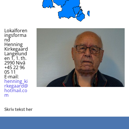
Lokalforen
ingsforma
nd
Henning
Kirkegaard
Langelund
en 1, 1. th.
2990 Nivå
+45 22 96
05 11
E-mail:
henning_ki
rkegaard@
hotmail.co
m
Skriv tekst her